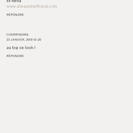
xx Rena
www.dressedwithsoul.com
RÉPONDRE
CHERRYBOMB
23 JANVIER, 2019 10:20
au top ce look !
RÉPONDRE