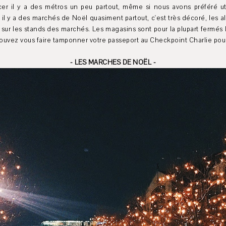
er il y a des métros un peu partout, même si nous avons préféré utili
, il y a des marchés de Noël quasiment partout, c'est très décoré, le
ur les stands des marchés. Les magasins sont pour la plupart fermés le 
 pouvez vous faire tamponner votre passeport au Checkpoint Charlie pour 5
- LES MARCHES DE NOËL -